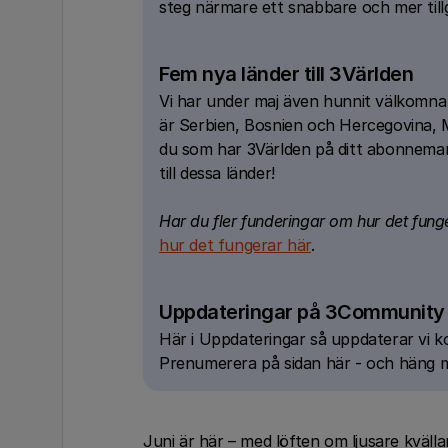
steg närmare ett snabbare och mer tillgä
Fem nya länder till 3Världen
Vi har under maj även hunnit välkomna f
är Serbien, Bosnien och Hercegovina, 
du som har 3Världen på ditt abonneman
till dessa länder!
Har du fler funderingar om hur det fu
hur det fungerar här
.
Uppdateringar på 3Community
Här i Uppdateringar så uppdaterar vi 
Prenumerera på sidan här - och häng med
Juni är här – med löften om ljusare kväl