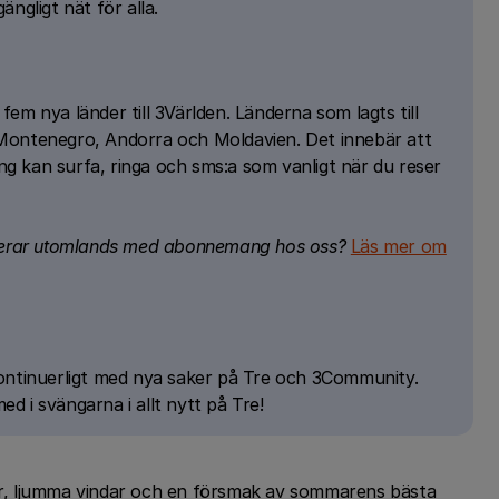
ngligt nät för alla.
em nya länder till 3Världen. Länderna som lagts till
Montenegro, Andorra och Moldavien. Det innebär att
g kan surfa, ringa och sms:a som vanligt när du reser
ngerar utomlands med abonnemang hos oss?
Läs mer om
kontinuerligt med nya saker på Tre och 3Community.
 i svängarna i allt nytt på Tre!
lar, ljumma vindar och en försmak av sommarens bästa