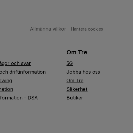
Allmänna villkor
Hantera cookies
Om Tre
rågor och svar
5G
och driftinformation
Jobba hos oss
owing
Om Tre
mation
Säkerhet
nformation - DSA
Butiker