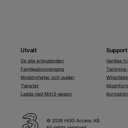
Utvalt
Support
Se alla erbjudanden
Vanliga f
Familjeabonnemang
Täckning 
Mobilnyheter och guider
Whistlebl
Tjänster
Köpinfor
Ladda ned Mitt3-appen
Kontakti
© 2026 Hi3G Access AB.
All rights reserved.