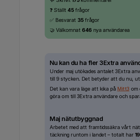
💬 Skrivit
175
kommentarer
❓ Ställt
45
frågor
✅ Besvarat
35
frågor
🤝 Välkomnat
646
nya användarea
Nu kan du ha fler 3Extra använ
Under maj utökades antalet 3Extra an
till 9 stycken. Det betyder att du nu, 
Det kan vara läge att kika på
Mitt3
om 
göra om till 3Extra användare och spar
Maj nätutbyggnad
Arbetet med att framtidssäkra vårt nät 
täckning runtom i landet – totalt har
19