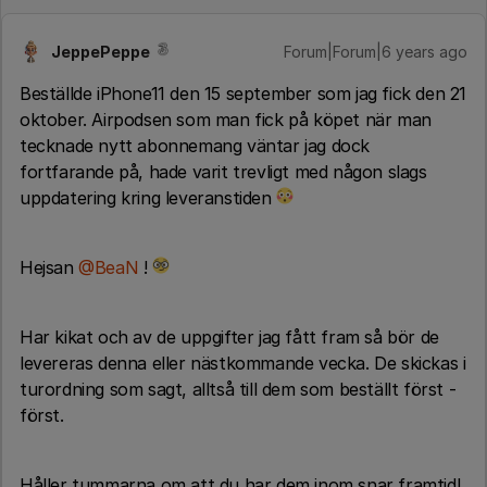
JeppePeppe
Forum|Forum|6 years ago
Beställde iPhone11 den 15 september som jag fick den 21
oktober. Airpodsen som man fick på köpet när man
tecknade nytt abonnemang väntar jag dock
fortfarande på, hade varit trevligt med någon slags
uppdatering kring leveranstiden
Hejsan
@BeaN
!
Har kikat och av de uppgifter jag fått fram så bör de
levereras denna eller nästkommande vecka. De skickas i
turordning som sagt, alltså till dem som beställt först -
först.
Håller tummarna om att du har dem inom snar framtid!