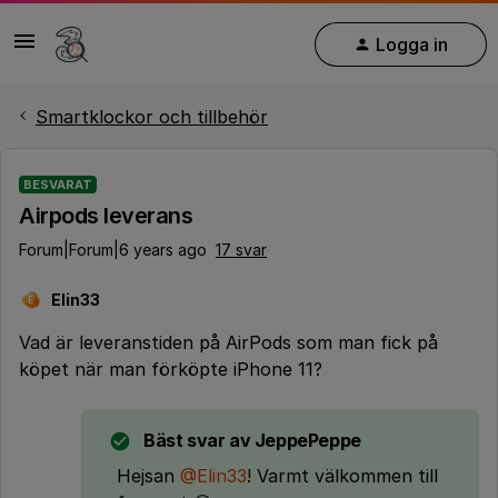
Logga in
Smartklockor och tillbehör
BESVARAT
Airpods leverans
Forum|Forum|6 years ago
17 svar
Elin33
E
Vad är leveranstiden på AirPods som man fick på
köpet när man förköpte iPhone 11?
Bäst svar av
JeppePeppe
Hejsan
@Elin33
! Varmt välkommen till