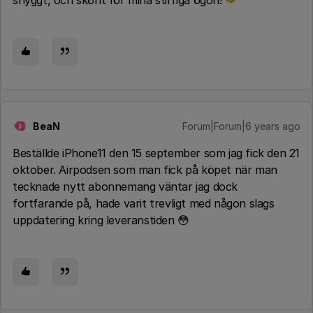
snyggt, och skönt för mina stirriga ögon!
BeaN
Forum|Forum|6 years ago
B
Beställde iPhone11 den 15 september som jag fick den 21
oktober. Airpodsen som man fick på köpet när man
tecknade nytt abonnemang väntar jag dock
fortfarande på, hade varit trevligt med någon slags
uppdatering kring leveranstiden 😳