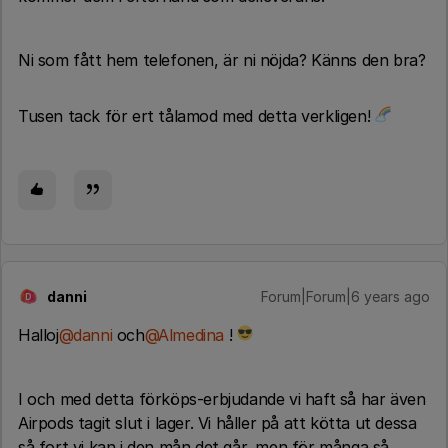
Ni som fått hem telefonen, är ni nöjda? Känns den bra?
Tusen tack för ert tålamod med detta verkligen!
danni
Forum|Forum|6 years ago
D
Halloj
@danni
och
@Almedina
!
I och med detta förköps-erbjudande vi haft så har även
Airpods tagit slut i lager. Vi håller på att kötta ut dessa
så fort vi kan i den mån det går, men för många så