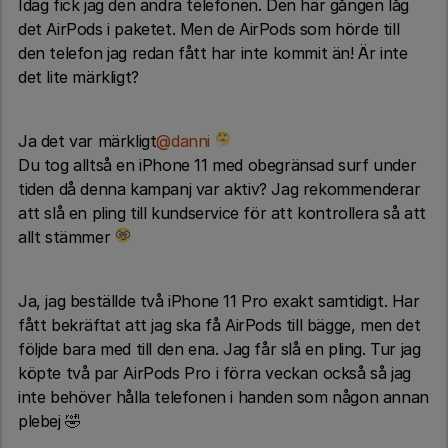
Idag fick jag den andra telefonen. Den här gången låg
det AirPods i paketet. Men de AirPods som hörde till
den telefon jag redan fått har inte kommit än! Är inte
det lite märkligt?
Ja det var märkligt
@danni
Du tog alltså en iPhone 11 med obegränsad surf under
tiden då denna kampanj var aktiv? Jag rekommenderar
att slå en pling till kundservice för att kontrollera så att
allt stämmer
Ja, jag beställde två iPhone 11 Pro exakt samtidigt. Har
fått bekräftat att jag ska få AirPods till bägge, men det
följde bara med till den ena. Jag får slå en pling. Tur jag
köpte två par AirPods Pro i förra veckan också så jag
inte behöver hålla telefonen i handen som någon annan
plebej 🤣