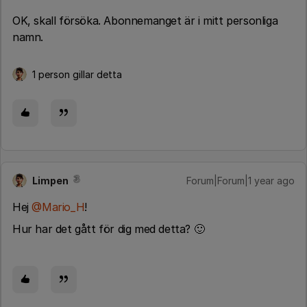
OK, skall försöka. Abonnemanget är i mitt personliga
namn.
1 person gillar detta
Limpen
Forum|Forum|1 year ago
Hej ​
@Mario_H
!
Hur har det gått för dig med detta? 🙂