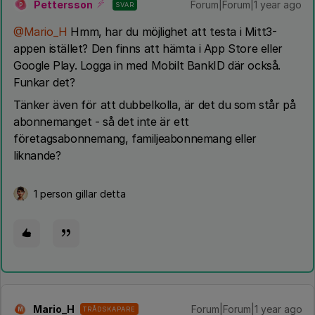
Pettersson
Forum|Forum|1 year ago
SVAR
P
@Mario_H
Hmm, har du möjlighet att testa i Mitt3-
appen istället? Den finns att hämta i App Store eller
Google Play. Logga in med Mobilt BankID där också.
Funkar det?
Tänker även för att dubbelkolla, är det du som står på
abonnemanget - så det inte är ett
företagsabonnemang, familjeabonnemang eller
liknande?
1 person gillar detta
Mario_H
Forum|Forum|1 year ago
TRÅDSKAPARE
M