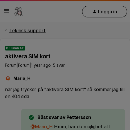
Logga in
Teknisk support
BESVARAT
aktivera SIM kort
Forum|Forum|1 year ago
5 svar
Mario_H
M
när jag trycker på "aktivera SIM kort" så kommer jag till
en 404 sida
Bäst svar av
Pettersson
@Mario_H
Hmm, har du möjlighet att