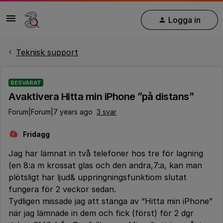
Logga in
Teknisk support
BESVARAT
Avaktivera Hitta min iPhone ”på distans”
Forum|Forum|7 years ago
3 svar
Fridagg
F
Jag har lämnat in två telefoner hos tre för lagning
(en 8:a m krossat glas och den andra,7:a, kan man
plötsligt har ljud& uppringningsfunktiom slutat
fungera för 2 veckor sedan.
Tydligen missade jag att stänga av ”Hitta min iPhone”
när jag lämnade in dem och fick (först) för 2 dgr