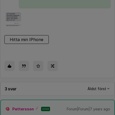
Hitta min IPhone
3 svar
Äldst först
Pettersson
Forum|Forum|7 years ago
SVAR
P