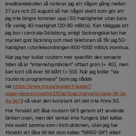
bredbandskollen så noterar jag att någon gång mellan
27 juni och 22 augusti så har något skett som gör att
jag inte längre kommer upp i 5G-hastigheter utan bara
får vanlig 4G-hastighet (20-60 mBit/s). Kan tilläggas att
jag bor i centrala Göteborg, enligt täckningskartan har
mycket god täckning och med telefonen så får jag 5G-
hastighet i storleksordningen 800-1000 mBit/s inomhus.
När jag har kollat routern mer specifikt den senaste
tiden så är “internetsymbolen” oftast grön (= 4G), men
kan kort slå över till blått (= 5G). När jag kollar “via
routerns programvara” (som jag nådde
via
https://www.tre.se/support/guider?
page=device/zyxel/nr5103e/topic/natverk/vaxla-till-3g-
4g-5g/1
) så visar den konstant att det inte finns 5G.
Har försökt att låsa routern till 5 genom att använda
länken ovan, men det verkar inte fungera (det kallas
inte exakt samma som i instruktionen, utan jag har
försökt att låsa till det som kallas “NR5G-SA”) vilket