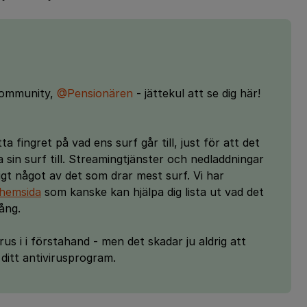
 community,
@Pensionären
- jättekul att se dig här!
tta fingret på vad ens surf går till, just för att det
in surf till. Streamingtjänster och nedladdningar
tigt något av det som drar mest surf. Vi har
 hemsida
som kanske kan hjälpa dig lista ut vad det
ång.
rus i i förstahand - men det skadar ju aldrig att
ditt antivirusprogram.