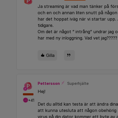
P
Ja streaming är vad man tänker på förs
och en och annan liten snutt på någon 
har det hoppat iväg när vi startar upp.
tidigare.
Om det är något ” intrång” undrar jag o
har med ny inloggning. Vad vet jag?????
Gilla
Pettersson
Superhjälte
P
Hej!
+41
Det du alltid kan testa är att ändra din
att kunna utesluta att någon obehörig 
virus på din dator kommer ett byte av a