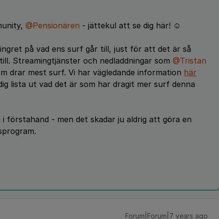
munity,
@Pensionären
- jättekul att se dig här! ☺️
fingret på vad ens surf går till, just för att det är så
ill. Streamingtjänster och nedladdningar som
@Tristan
som drar mest surf. Vi har vägledande information
här
g lista ut vad det är som har dragit mer surf denna
i i förstahand - men det skadar ju aldrig att göra en
usprogram.
Forum|Forum|7 years ago