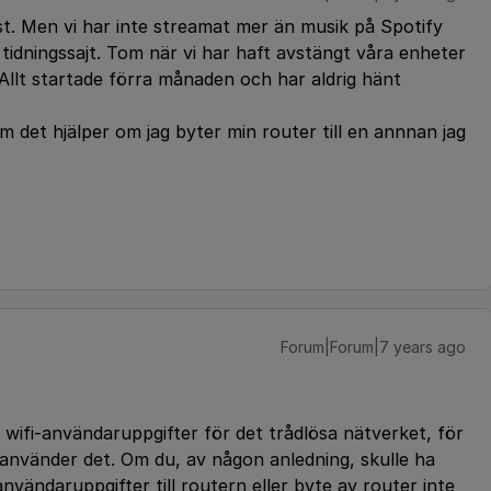
t. Men vi har inte streamat mer än musik på Spotify
tidningssajt. Tom när vi har haft avstängt våra enheter
 Allt startade förra månaden och har aldrig hänt
m det hjälper om jag byter min router till en annnan jag
Forum|Forum|7 years ago
a wifi-användaruppgifter för det trådlösa nätverket, för
använder det. Om du, av någon anledning, skulle ha
nvändaruppgifter till routern eller byte av router inte