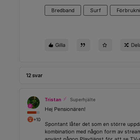
Bredband
Surf
Förbrukn
Gilla
Del
12 svar
Tristan
Superhjälte
Hej Pensionären!
+10
Spontant låter det som en större uppda
kombination med någon form av streamin
använt någon Playtjänst för att se TV-p