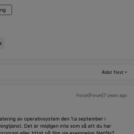
ing
a
Äldst först
Forum|Forum|7 years ago
tering av operativsystem den 1:a september i
gtjänst. Det är möjligen inte som så att du har
rogram eller tittat på film via exempelvis Netflix?