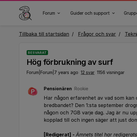
Forum
Guider och support
Grupp
Tillbaka till startsidan
Frågor och svar
Tekn
BESVARAT
Hög förbrukning av surf
Forum|Forum|7 years ago
12 svar
1156 visningar
Pensionären
Rookie
P
Har någon erfarenhet av vad som kan 
bredbandet? Den 1:sta september drogs
någon och 7GB varje dag. Jag är nu uppe
kopplad till och ingen säger att just do
[Redigerat] -
Ämnets titel har redigerats 