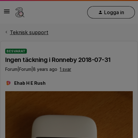
Logga in
Teknisk support
BESVARAT
Ingen täckning i Ronneby 2018-07-31
Forum|Forum|8 years ago
1 svar
Ehab H E Rush
E