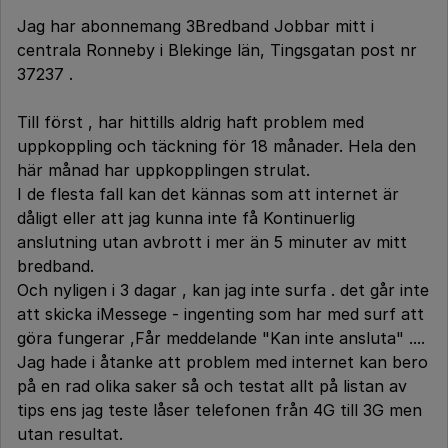
Jag har abonnemang 3Bredband Jobbar mitt i
centrala Ronneby i Blekinge län, Tingsgatan post nr
37237 .
Till först , har hittills aldrig haft problem med
uppkoppling och täckning för 18 månader. Hela den
här månad har uppkopplingen strulat.
I de flesta fall kan det kännas som att internet är
dåligt eller att jag kunna inte få Kontinuerlig
anslutning utan avbrott i mer än 5 minuter av mitt
bredband.
Och nyligen i 3 dagar , kan jag inte surfa . det går inte
att skicka iMessege - ingenting som har med surf att
göra fungerar ,Får meddelande "Kan inte ansluta" ....
Jag hade i åtanke att problem med internet kan bero
på en rad olika saker så och testat allt på listan av
tips ens jag teste låser telefonen från 4G till 3G men
utan resultat.