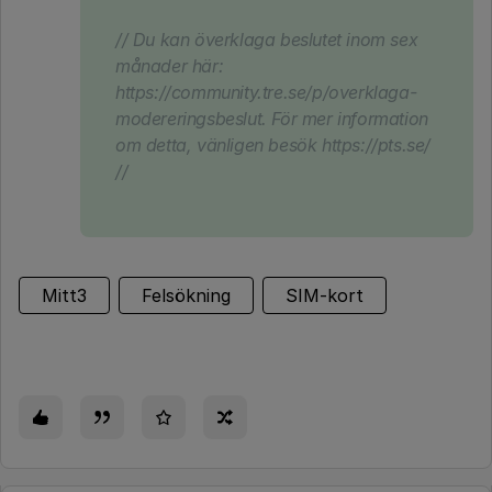
// Du kan överklaga beslutet inom sex
månader här:
https://community.tre.se/p/overklaga-
modereringsbeslut. För mer information
om detta, vänligen besök https://pts.se/
//
Mitt3
Felsökning
SIM-kort