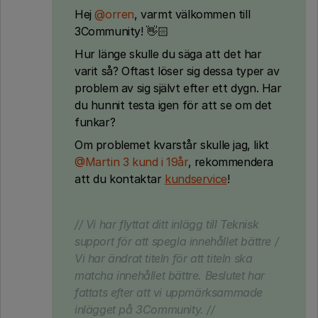
Hej ​
@orren
, varmt välkommen till
3Community! 👋🏻
Hur länge skulle du säga att det har
varit så? Oftast löser sig dessa typer av
problem av sig självt efter ett dygn. Har
du hunnit testa igen för att se om det
funkar?
Om problemet kvarstår skulle jag, likt ​
@Martin 3 kund i 19år
, rekommendera
att du kontaktar
kundservice
!
// Vi har flyttat ditt inlägg till Teknisk
support för att spegla innehållet bättre /
Vi har ändrat titeln för att titeln ska
matcha innehållet bättre. Beslutet har
fattats efter att vi uppmärksammade
inlägget på 3Community. //