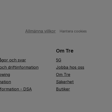
Allmänna villkor
Hantera cookies
Om Tre
rågor och svar
5G
och driftinformation
Jobba hos oss
owing
Om Tre
mation
Säkerhet
nformation - DSA
Butiker