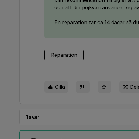
Min rekommendation till dig är att 
och att din pojkvän använder sig av
En reparation tar ca 14 dagar så du
Reparation
Gilla
Del
1 svar