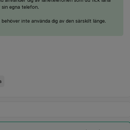
du använder dig av lånetelefonen som du fick låna
 sin egna telefon.
 behöver inte använda dig av den särskilt länge.
a