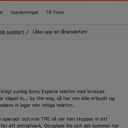
er
Uppdateringar
Till Tre.se
isk support
Låsa upp en lånetelefon!
riktigt sunkig Sony Experia telefon med krossad
släpat in.... by the way, så har min kille erbjudit sig
edans ni lagar min riktiga telefon.
 operaör och inte TRE så när han stoppar in sitt
 för ett simnätverk, Googlade lite och det kommer när