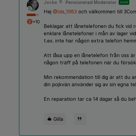
Jocke
Pensionerad Moderator
SVAR
Hej
@Ida_1983
och välkommen till 3Co
+10
Beklagar att lånetelefonen du fick vid r
enklare lånetelefoner i mån av lager vi
t.ex. inte har någon extra telefon hem
Att låsa upp en lånetelefon från oss är i
någon träff på telefonen när du försök
Min rekommendation till dig är att du a
din pojkvän använder sig av sin egna te
En reparation tar ca 14 dagar så du beh
Gilla