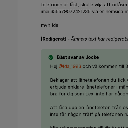
telefonen är låst, skulle vilja att ni lå
imei 356579072421236 via er hemsida me
mvh Ida
[Redigerat] -
Ämnets text har redigerats 
Bäst svar av
Jocke
Hej
@Ida_1983
och välkommen till 
Beklagar att lånetelefonen du fick v
erbjuda enklare lånetelefoner i mån
bra för dig som t.ex. inte har någo
Att låsa upp en lånetelefon från oss
inte får någon träff på telefonen n