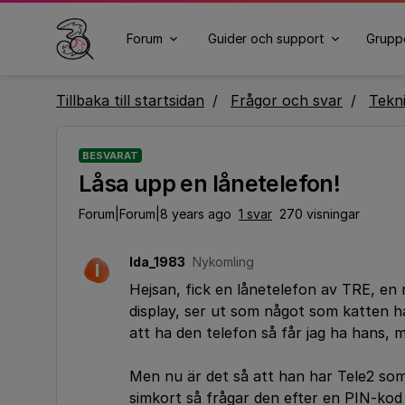
Forum
Guider och support
Grupp
Tillbaka till startsidan
Frågor och svar
Tekn
BESVARAT
Låsa upp en lånetelefon!
Forum|Forum|8 years ago
1 svar
270 visningar
Ida_1983
Nykomling
I
Hejsan, fick en lånetelefon av TRE, en 
display, ser ut som något som katten har 
att ha den telefon så får jag ha hans, m
Men nu är det så att han har Tele2 som
simkort så frågar den efter en PIN-kod