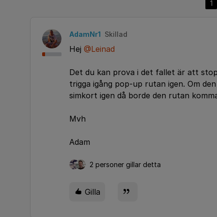
1
AdamNr1
Skillad
Hej
@Leinad
Det du kan prova i det fallet är att st
trigga igång pop-up rutan igen. Om den i
simkort igen då borde den rutan komma
Mvh
Adam
2 personer gillar detta
Gilla