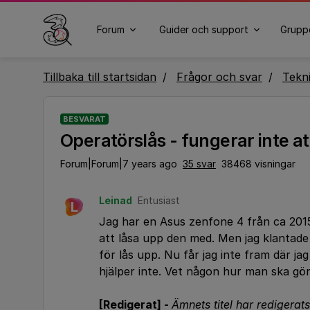
Forum
Guider och support
Grupp
Tillbaka till startsidan
Frågor och svar
Tekn
BESVARAT
Operatörslås - fungerar inte at
Forum|Forum|7 years ago
35 svar
38468 visningar
Leinad
Entusiast
L
Jag har en Asus zenfone 4 från ca 2015.
att låsa upp den med. Men jag klantade
för lås upp. Nu får jag inte fram där ja
hjälper inte. Vet någon hur man ska gö
[Redigerat] -
Ämnets titel har redigerats 