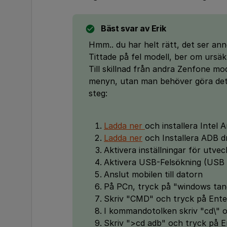
Bäst svar av
Erik
Hmm.. du har helt rätt, det ser anno
Tittade på fel modell, ber om ursäkt
Till skillnad från andra Zenfone mo
menyn, utan man behöver göra det v
steg:
Ladda ner
och installera Intel A
Ladda ner
och Installera ADB dr
Aktivera inställningar för utvec
Aktivera USB-Felsökning (USB
Anslut mobilen till datorn
På PCn, tryck på "windows tan
Skriv "CMD" och tryck på Ent
I kommandotolken skriv "cd\" 
Skriv ">cd adb" och tryck på E