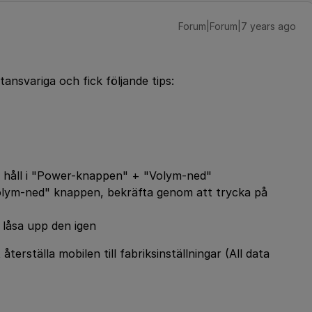
Forum|Forum|7 years ago
tansvariga och fick följande tips:
h håll i "Power-knappen" + "Volym-ned"
Volym-ned" knappen, bekräfta genom att trycka på
t låsa upp den igen
terställa mobilen till fabriksinställningar (All data