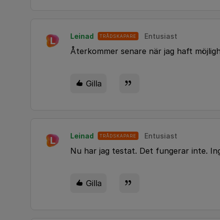
Leinad
Entusiast
TRÅDSKAPARE
L
Återkommer senare när jag haft möjligh
Gilla
Leinad
Entusiast
TRÅDSKAPARE
L
Nu har jag testat. Det fungerar inte. I
Gilla