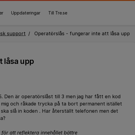
er
Uppdateringar
Till Tre.se
isk support
Operatörslås - fungerar inte att låsa upp
t låsa upp
 Den är operatörslåst till 3 men jag har fått en kod
 mig och råkade trycka på ta bort permanent istället
g ska slå in koden . Har återställt telefonen men det
ra?
för att reflektera innehållet bättre