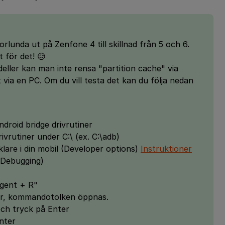
rlunda ut på Zenfone 4 till skillnad från 5 och 6.
 för det! 😥
deller kan man inte rensa "partition cache" via
ia en PC. Om du vill testa det kan du följa nedan
ndroid bridge drivrutiner
ivrutiner under C:\ (ex. C:\adb)
klare i din mobil (Developer options)
Instruktioner
 Debugging)
gent + R"
er, kommandotolken öppnas.
och tryck på Enter
nter