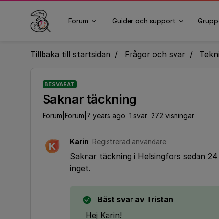
Forum
Guider och support
Grupp
Tillbaka till startsidan
Frågor och svar
Tekn
BESVARAT
Saknar täckning
Forum|Forum|7 years ago
1 svar
272 visningar
Karin
Registrerad användare
K
Saknar täckning i Helsingfors sedan 2
inget.
Bäst svar av
Tristan
Hej Karin!