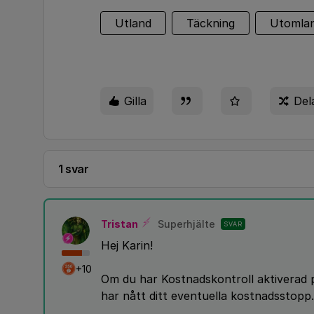
Utland
Täckning
Utomla
Gilla
Del
1 svar
Tristan
Superhjälte
SVAR
Hej Karin!
+10
Om du har Kostnadskontroll aktiverad p
har nått ditt eventuella kostnadsstopp.