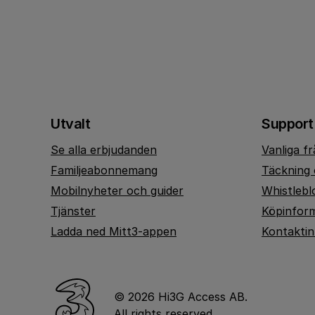
Utvalt
Support
Se alla erbjudanden
Vanliga f
Familjeabonnemang
Täckning 
Mobilnyheter och guider
Whistlebl
Tjänster
Köpinfor
Ladda ned Mitt3-appen
Kontakti
© 2026 Hi3G Access AB.
All rights reserved.