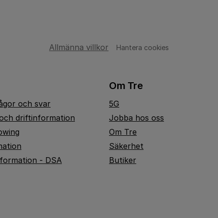
Allmänna villkor
Hantera cookies
Om Tre
rågor och svar
5G
och driftinformation
Jobba hos oss
owing
Om Tre
mation
Säkerhet
nformation - DSA
Butiker