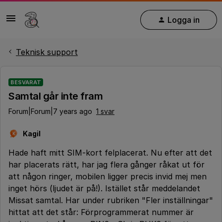
Logga in
Teknisk support
BESVARAT
Samtal går inte fram
Forum|Forum|7 years ago
1 svar
Kagil
K
Hade haft mitt SIM-kort felplacerat. Nu efter att det
har placerats rätt, har jag flera gånger råkat ut för
att någon ringer, mobilen ligger precis invid mej men
inget hörs (ljudet är på!). Istället står meddelandet
Missat samtal. Har under rubriken "Fler inställningar"
hittat att det står: Förprogrammerat nummer är