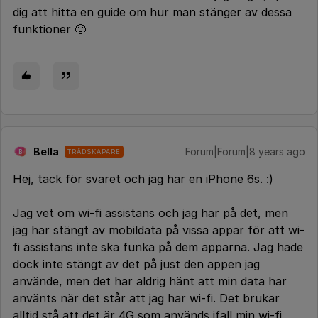
dig att hitta en guide om hur man stänger av dessa
funktioner 🙂
Bella
Forum|Forum|8 years ago
TRÅDSKAPARE
B
Hej, tack för svaret och jag har en iPhone 6s. :)
Jag vet om wi-fi assistans och jag har på det, men
jag har stängt av mobildata på vissa appar för att wi-
fi assistans inte ska funka på dem apparna. Jag hade
dock inte stängt av det på just den appen jag
använde, men det har aldrig hänt att min data har
använts när det står att jag har wi-fi. Det brukar
alltid stå att det är 4G som används ifall min wi-fi