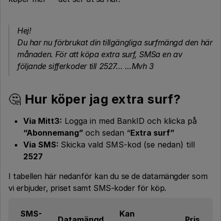
Hej!
Du har nu förbrukat din tillgängliga surfmängd den här
månaden. För att köpa extra surf, SMSa en av
följande sifferkoder till 2527… …Mvh 3
🤔
Hur köper jag extra surf?
Via Mitt3:
Logga in med BankID och klicka på
“Abonnemang”
och sedan “
Extra surf”
Via SMS:
Skicka vald SMS-kod (se nedan) till
2527
I tabellen här nedanför kan du se de datamängder som
vi erbjuder, priset samt SMS-koder för köp.
SMS-
Kan
Datamängd
Pris