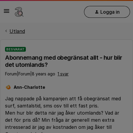
Logga in
Utland
BESVARAT
Abonnemang med obegränsat allt - hur blir
det utomlands?
Forum|Forum|8 years ago
1 svar
Ann-Charlotte
A
Jag nappade på kampanjen att få obegränsat med
surf, samtalstid, sms osv till ett fast pris.
Men hur blir detta när jag åker utomlands? Vad är
det för pris då? Min fråga är generell men extra
intresserad är jag av kostnaden om jag åker till