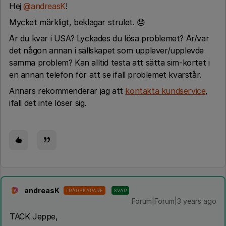
Hej
@andreasK
!
Mycket märkligt, beklagar strulet. 😓
Är du kvar i USA? Lyckades du lösa problemet? Är/var
det någon annan i sällskapet som upplever/upplevde
samma problem? Kan alltid testa att sätta sim-kortet i
en annan telefon för att se ifall problemet kvarstår.
Annars rekommenderar jag att
kontakta kundservice
,
ifall det inte löser sig.
andreasK
TRÅDSKAPARE
SVAR
A
Forum|Forum|3 years ago
TACK Jeppe,