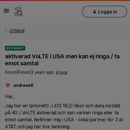
Logga in
Utland
BESVARAT
aktiverad VoLTE i USA men kan ej ringa / ta
emot samtal
Forum|Forum|3 years ago
4 svar
andreasK
A
Hej ,
Jag har en Iphone10 ,( iOS 16,2) Röst och data inställd
på 4G / VoLTE aktiverad och kan varken ringa eller ta
emot samtal. Befinner mig i USA - lokal partner för 3 är
AT&T och jag har bra täckning.