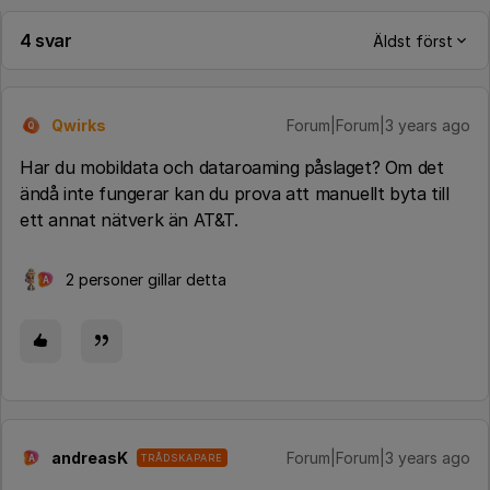
4 svar
Äldst först
Qwirks
Forum|Forum|3 years ago
Q
Har du mobildata och dataroaming påslaget? Om det
ändå inte fungerar kan du prova att manuellt byta till
ett annat nätverk än AT&T.
2 personer gillar detta
A
andreasK
Forum|Forum|3 years ago
TRÅDSKAPARE
A