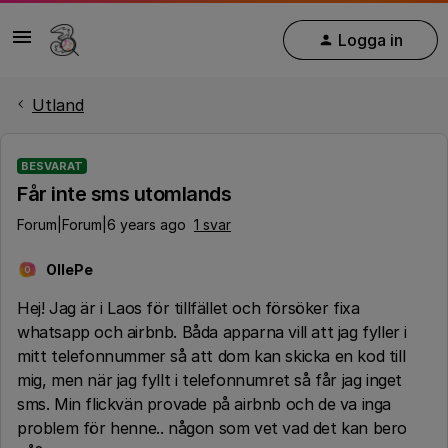
Logga in
Utland
BESVARAT
Får inte sms utomlands
Forum|Forum|6 years ago
1 svar
OllePe
O
Hej! Jag är i Laos för tillfället och försöker fixa
whatsapp och airbnb. Båda apparna vill att jag fyller i
mitt telefonnummer så att dom kan skicka en kod till
mig, men när jag fyllt i telefonnumret så får jag inget
sms. Min flickvän provade på airbnb och de va inga
problem för henne.. någon som vet vad det kan bero