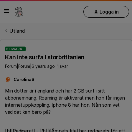
Logga in
Utland
BESVARAT
Kan inte surfa i storbrittanien
Forum|Forum|6 years ago
1 svar
CarolinaS
C
Min dotter är i england och har 2 GB surf i sitt
abbonemnang. Roaming är aktiverat men hon får ingen
internetuppkoppling. Iphone 8 har hon. Nån som vet
vad det kan bero på?
[b][Redigerat] - [/b][i]Ämnets titel har redigerats för att