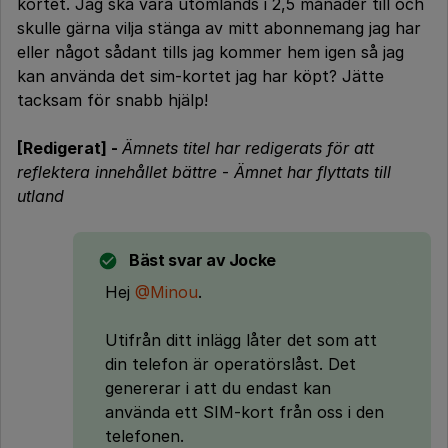
kortet. Jag ska vara utomlands i 2,5 månader till och
skulle gärna vilja stänga av mitt abonnemang jag har
eller något sådant tills jag kommer hem igen så jag
kan använda det sim-kortet jag har köpt? Jätte
tacksam för snabb hjälp!
[Redigerat] -
Ämnets titel har redigerats för att
reflektera innehållet bättre
-
Ämnet har flyttats till
utland
Bäst svar av
Jocke
Hej
@Minou
.
Utifrån ditt inlägg låter det som att
din telefon är operatörslåst. Det
genererar i att du endast kan
använda ett SIM-kort från oss i den
telefonen.