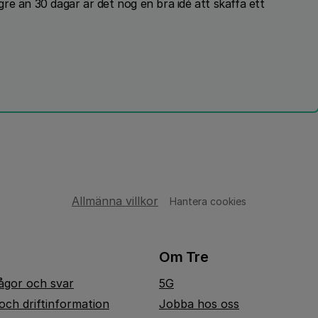
re än 30 dagar är det nog en bra idé att skaffa ett
Allmänna villkor
Hantera cookies
Om Tre
rågor och svar
5G
och driftinformation
Jobba hos oss