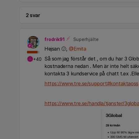
2 svar
frodrik91
Superhjälte
Hejsan 🙂,
@Emita
Så som jag förstår det , om du har 3 Glob
+40
kostnaderna nedan . Men är inte helt säker
kontakta 3 kundservice på chatt t.ex .El
https://www.tre.se/support#kontaktaoss
https://www.tre.se/handla/tjanster/3globa