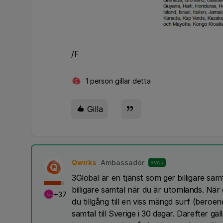
/F
1 person gillar detta
E
Gilla
Qwirks
Ambassadör
SVAR
Q
3Global är en tjänst som ger billigare samt
billigare samtal när du är utomlands. När
+37
du tillgång till en viss mängd surf (bero
samtal till Sverige i 30 dagar. Därefter gäll