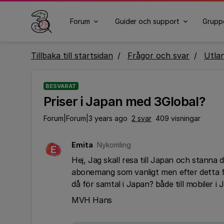
Forum
Guider och support
Grupp
Tillbaka till startsidan
Frågor och svar
Utla
BESVARAT
Priser i Japan med 3Global?
Forum|Forum|3 years ago
2 svar
409 visningar
Emita
Nykomling
E
Hej, Jag skall resa till Japan och stanna
abonemang som vanligt men efter detta får
då för samtal i Japan? både till mobiler 
MVH Hans