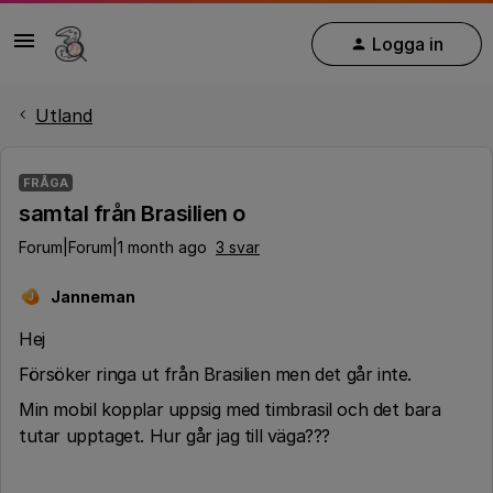
Logga in
Utland
FRÅGA
samtal från Brasilien o
Forum|Forum|1 month ago
3 svar
Janneman
J
Hej
Försöker ringa ut från Brasilien men det går inte.
Min mobil kopplar uppsig med timbrasil och det bara
tutar upptaget. Hur går jag till väga???