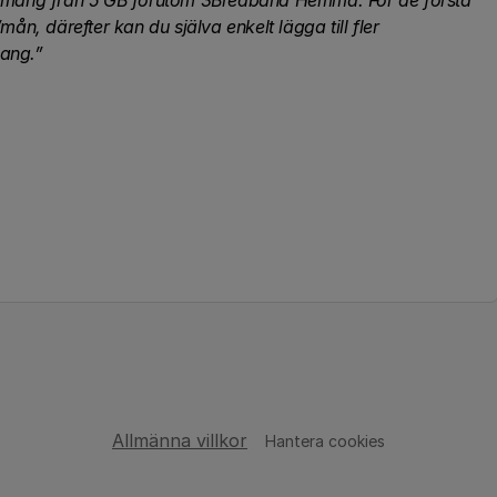
nnemang från 5 GB förutom 3Bredband Hemma. För de första
n, därefter kan du själva enkelt lägga till fler
ang.”
Allmänna villkor
Hantera cookies