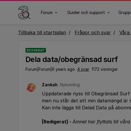
Forum
Guider och support
Grupp
Tillbaka till startsidan
Frågor och svar
Våra 
BESVARAT
Dela data/obegränsad surf
Forum|Forum|6 years ago
4 svar
1172 visningar
Zankah
Nykomling
Z
Uppdaterade nyss till Obegränsad Surf
men nu står det att min datamängd är s
Kan inte lägga till Delad Data på abon
[Redigerat] -
Ämnet har flyttats till vår