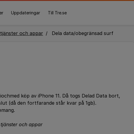
er
Uppdateringar
Till Tre.se
tjänster och appar
Dela data/obegränsad surf
 iochmed köp av iPhone 11. Då togs Delad Data bort,
lut (då den fortfarande står kvar på 1gb).
nemang.
a tjänster och appar