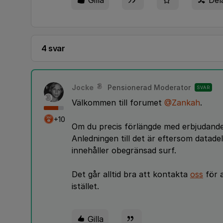
Gilla
Del
4 svar
Jocke
Pensionerad Moderator
SVAR
Välkommen till forumet
@Zankah
.
+10
Om du precis förlängde med erbjudandet
Anledningen till det är eftersom data
innehåller obegränsad surf.
Det går alltid bra att kontakta
oss
för a
istället.
Gilla