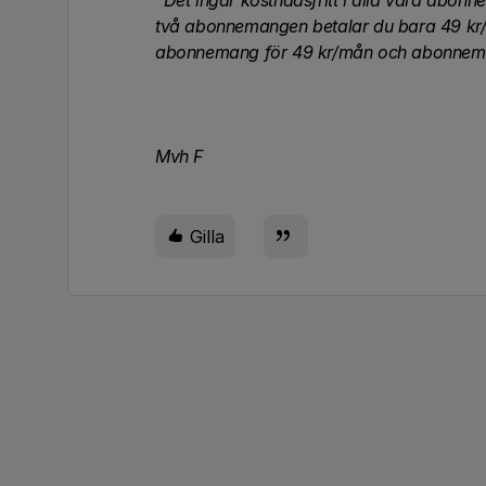
“Det ingår kostnadsfritt i alla våra abo
två abonnemangen betalar du bara 49 kr/må
abonnemang för 49 kr/mån och abonnem
Mvh F
Gilla