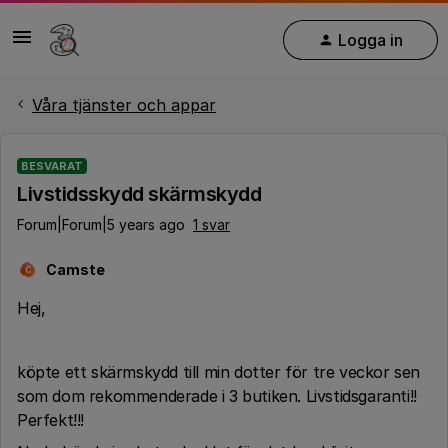
Logga in
Våra tjänster och appar
BESVARAT
Livstidsskydd skärmskydd
Forum|Forum|5 years ago
1 svar
Camste
C
Hej,
köpte ett skärmskydd till min dotter för tre veckor sen
som dom rekommenderade i 3 butiken. Livstidsgaranti!!
Perfekt!!!