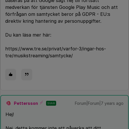
baseras på att Google sagt nej till fortsatt
medverkan för tjänsten Google Play Music och att
förfrågan om samtycket beror på GDPR - EU:s
direktiv kring hantering av personuppgifter.
Du kan läsa mer här:
https://www.tre.se/privat/varfor-3/ingar-hos-
tre/musikstreaming/samtycke/
Pettersson
Forum|Forum|7 years ago
SVAR
P
Hej!
Nej, detta kommer inte att påverka att ditt