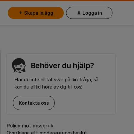
Skapa inlägg
Logga in
Behöver du hjälp?
Har du inte hittat svar på din fråga, så
kan du alltid höra av dig till oss!
Kontakta oss
Policy mot missbruk
Överklaga ett moderereringsbeslut