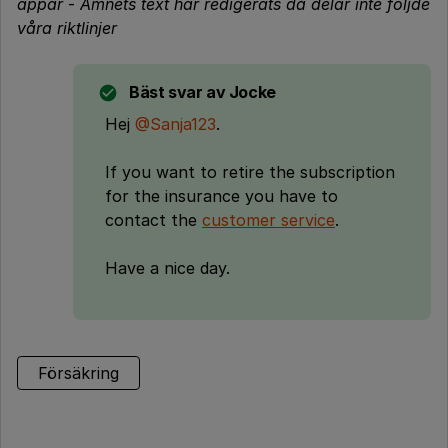
appar
-
Ämnets text har redigerats då delar inte följde
våra riktlinjer
Bäst svar av
Jocke
Hej
@Sanja123
.
If you want to retire the subscription
for the insurance you have to
contact the
customer service
.
Have a nice day.
Försäkring