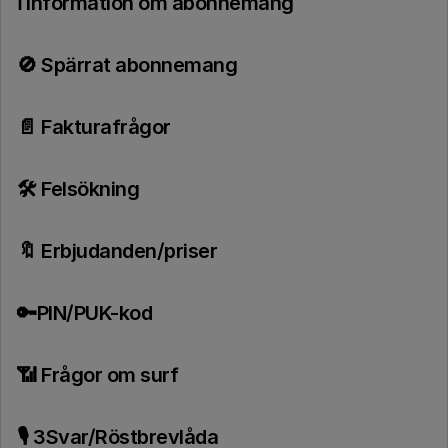
ℹ️ Information om abonnemang
🚫 Spärrat abonnemang
📄 Fakturafrågor
🛠️ Felsökning
🔖 Erbjudanden/priser
🔑PIN/PUK-kod
📶 Frågor om surf
🎙️ 3Svar/Röstbrevlåda