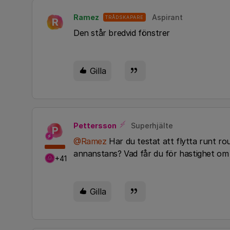
Ramez
Aspirant
TRÅDSKAPARE
R
Den står bredvid fönstrer
Gilla
Pettersson
Superhjälte
P
@Ramez
Har du testat att flytta runt ro
annanstans? Vad får du för hastighet om
+41
Gilla