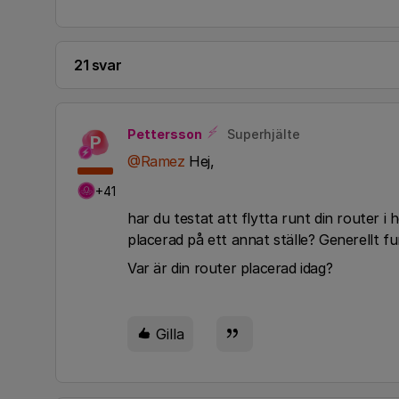
21 svar
Pettersson
Superhjälte
P
@Ramez
Hej,
+41
har du testat att flytta runt din router 
placerad på ett annat ställe? Generellt f
Var är din router placerad idag?
Gilla