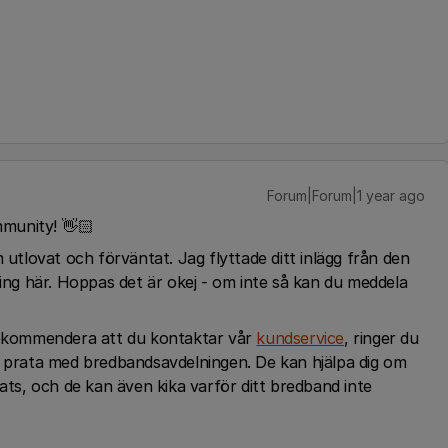
Forum|Forum|1 year ago
mmunity! 👋🏻
 utlovat och förväntat. Jag flyttade ditt inlägg från den
ting här. Hoppas det är okej - om inte så kan du meddela
 rekommendera att du kontaktar vår
kundservice
, ringer du
t prata med bredbandsavdelningen. De kan hjälpa dig om
vats, och de kan även kika varför ditt bredband inte