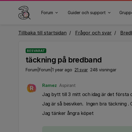
Forum
Guider och support
Grupp
Tillbaka till startsidan
Frågor och svar
Bred
BESVARAT
täckning på bredband
Forum|Forum|1 year ago
21 svar
248 visningar
Ramez
Aspirant
R
Jag bytt till 3 mitt och idag är det första 
Jag är så besviken. Ingen bra täckning . 
Jag tänker ångra köpet