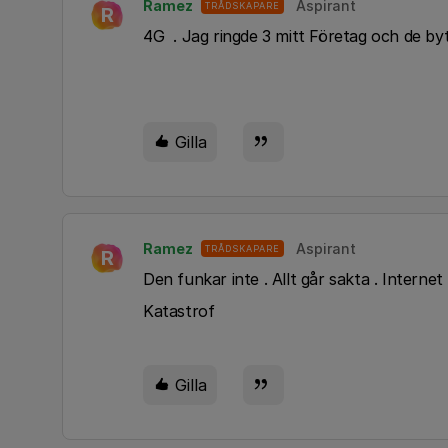
Ramez
Aspirant
TRÅDSKAPARE
R
4G . Jag ringde 3 mitt Företag och de bytt
Gilla
Ramez
Aspirant
TRÅDSKAPARE
R
Den funkar inte . Allt går sakta . Internet
Katastrof
Gilla