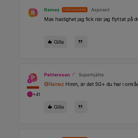
Ramez
Aspirant
TRÅDSKAPARE
R
Max hastighet jag fick när jag flyttat på 
Gilla
Pettersson
Superhjälte
P
@Ramez
Hmm, är det 5G+ du har i områ
+41
Gilla