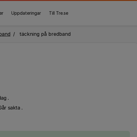
er
Uppdateringar
Till Tre.se
band
täckning på bredband
dag .
Går sakta .