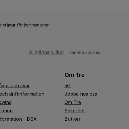
är stängt för kommentarer
Allmänna villkor
Hantera cookies
Om Tre
rågor och svar
5G
och driftinformation
Jobba hos oss
owing
Om Tre
mation
Säkerhet
nformation - DSA
Butiker