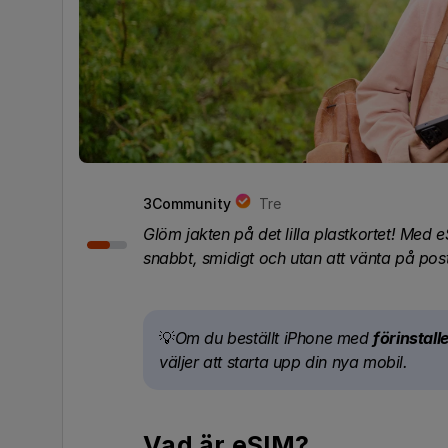
3Community
Tre
Glöm jakten på det lilla plastkortet! Med 
snabbt, smidigt och utan att vänta på pos
💡
Om du beställt iPhone med
förinstall
väljer att starta upp din nya mobil.
Vad är eSIM?