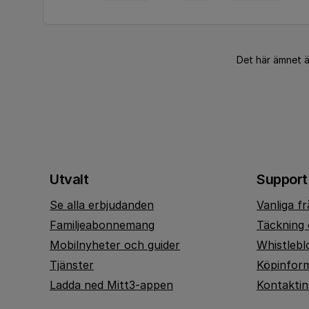
Det här ämnet 
Utvalt
Support
Se alla erbjudanden
Vanliga f
Familjeabonnemang
Täckning 
Mobilnyheter och guider
Whistlebl
Tjänster
Köpinfor
Ladda ned Mitt3-appen
Kontakti