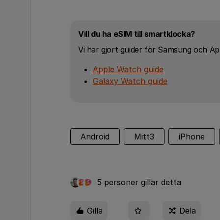
Vill du ha eSIM till smartklocka?
Vi har gjort guider för Samsung och Ap
Apple Watch guide
Galaxy Watch guide
Android
Mitt3
iPhone
5 personer gillar detta
S
S
Gilla
Dela