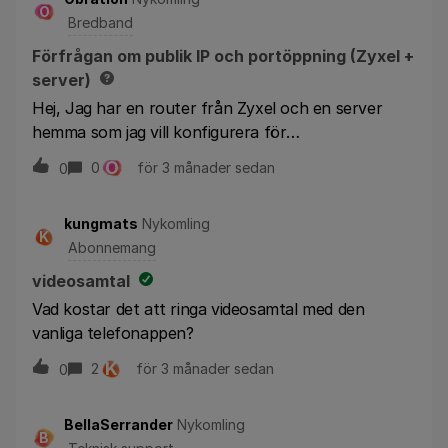
O
Bredband
Förfrågan om publik IP och portöppning (Zyxel +
server)
Hej, Jag har en router från Zyxel och en server
hemma som jag vill konfigurera för
fjärråtkomst. Jag vill öppna och styra trafik via port
O
0
för 3 månader sedan
0
4443 och 2222, och jag behöver er hjälp med
följande: Hur fungerar konfigurationen från er sida
kungmats
Nykomling
för att möjliggöra detta? Har jag en publik IP-
K
Abonnemang
adress, eller använder ni CGNAT? Om jag inte har en
publik IP – kan jag få en, och vad kostar det i så
videosamtal
fall? Finns det någon supportfunktion som kan
Vad kostar det att ringa videosamtal med den
hjälpa mig i realtid medan jag konfigurerar detta?
vanliga telefonappen?
Vilka tider är er tekniska support tillgänglig? Tack
K
2
för 3 månader sedan
0
på förhand!
BellaSerrander
Nykomling
B