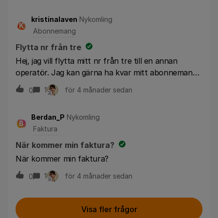
kristinalaven
Nykomling
K
Abonnemang
Flytta nr från tre
Hej, jag vill flytta mitt nr från tre till en annan
operatör. Jag kan gärna ha kvar mitt abonnemang
på tre men med ett nytt nr
1
för 4 månader sedan
0
Berdan_P
Nykomling
B
Faktura
När kommer min faktura?
När kommer min faktura?
1
för 4 månader sedan
0
Visa fler frågor