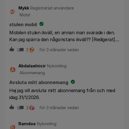
Mykk
Registrerad användare
M
Mobil
stulen mobil
Mobilen stulen ikväll, en annan man svarade i den.
Kan jag spärra den någonstans ikväll?? [Redigerat] -
Ändrat ämnet till mobil
Z
2
för 3 månader sedan
0
Abdalaelnicir
Nykomling
A
Abonnemang
Avsluta mitt abonnemang
Hej jag vill avsluta mitt abonnemang från och med
idag 31/1/2026.
P
2
för 3 månader sedan
0
Ramdos
Nykomling
R