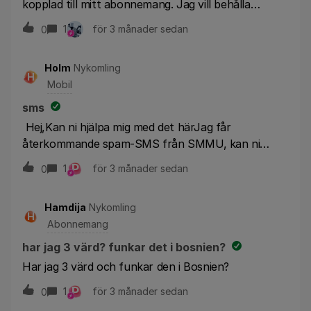
kopplad till mitt abonnemang. Jag vill behålla
huvudabonnemanget som vanligt. Kan ni
1
för 3 månader sedan
0
kontrollera om det finns bindningstid och hjälpa mig
att avsluta den? Tack.
Holm
Nykomling
H
Mobil
sms
Hej,Kan ni hjälpa mig med det härJag får
återkommande spam-SMS från SMMU, kan ni
blockera på nätverksnivå?
P
1
för 3 månader sedan
0
Hamdija
Nykomling
H
Abonnemang
har jag 3 värd? funkar det i bosnien?
Har jag 3 värd och funkar den i Bosnien?
P
1
för 3 månader sedan
0