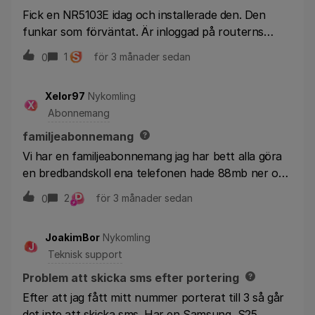
Fick en NR5103E idag och installerade den. Den
funkar som förväntat. Är inloggad på routerns
administrationsgränssnitt och noterar att det finns
S
1
för 3 månader sedan
0
en ny firmware tillgänglig för manuell nedtankning.
(stängde av automatisk installation direkt) Var finns
Xelor97
Nykomling
release notes och versionshistorik för de olika
X
Abonnemang
uppgraderingar av firmware dokumenterade?
familjeabonnemang
Vi har en familjeabonnemang jag har bett alla göra
en bredbandskoll ena telefonen hade 88mb ner och
1.8 upp den andra hade 104mb ner och 15upp tredje
P
2
för 3 månader sedan
0
hade 290mb ner och 12 upp men jag har bara 0,08
upp och 0,14 ner hur är detta möjligt vi bor i samma
JoakimBor
Nykomling
lilla håla hur kan de vara så stor skillnad på dom 3
J
Teknisk support
första och varför har jag absolut ingenting det
borde ju vara delat imellan oss jag kan inte ens kolla
Problem att skicka sms efter portering
på en youtube video utan att den börjar buffra
Efter att jag fått mitt nummer porterat till 3 så går
efter några sekunder.
det inte att skicka sms. Har en Samsung S25