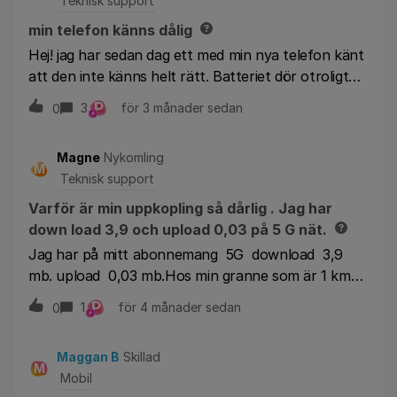
Teknisk support
min telefon känns dålig
Hej! jag har sedan dag ett med min nya telefon känt
att den inte känns helt rätt. Batteriet dör otroligt
snabbt, trotts att jag har på de där som gör att den
P
3
för 3 månader sedan
0
bara laddar till 80% och sen drar jag ur laddaren
direkt. Jag har på strömsparläge dygnet runt men
Magne
Nykomling
måste ändå ladda telefonen en minst en gång varje
M
Teknisk support
dag. Sen har den små bugg fel. Tex så försover jag
min minst en gång i veckan pga att larmet inte
Varför är min uppkopling så dårlig . Jag har
ringer. När jag vaknar och kollar på scheman så står
down load 3,9 och upload 0,03 på 5 G nät.
det att alla larm ringer precis då men det är inget
Jag har på mitt abonnemang 5G download 3,9
ljud. Trotts att det är ljud på i inställningar och
mb. upload 0,03 mb.Hos min granne som är 1 km
funktionen ”ändra med knappar” är avstängt.
bort vi har samma mast, var det download 331mb
P
1
för 4 månader sedan
0
och upload 237 mb.Vad är fel ????
Maggan B
Skillad
M
Mobil