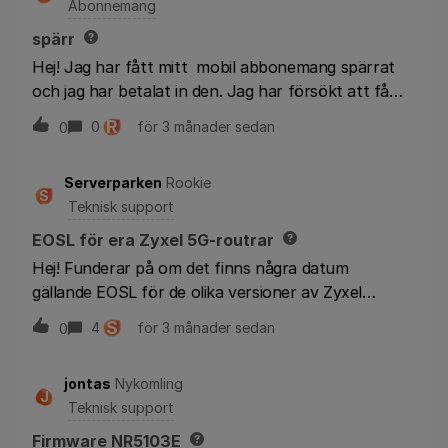
Abonnemang
spärr
Hej! Jag har fått mitt mobil abbonemang spärrat
och jag har betalat in den. Jag har försökt att få
kontakt med kundtjänst då jag vet att ni kan ta bort
R
0
för 3 månader sedan
0
spärren direkt på ett par minuter men jag kommer
bara till en AI som vägrar koppla mig vidare till en
Serverparken
Rookie
fysisk person. Jag har betalt till inkassobolaget och
S
Teknisk support
AI säger att jag måste vänta i 1-3 dagar men jag vet
att jag kan få bort spärren tidigare. Hur ska jag
EOSL för era Zyxel 5G-routrar
göra????
Hej! Funderar på om det finns några datum
gällande EOSL för de olika versioner av Zyxel
NR5103E routrar som ni säljer och sålt i några år?
S
4
för 3 månader sedan
0
Hur länge kan vi förvänta oss funktions- och
säkerhetsuppdateringar till dessa?Det kostar ju
jontas
Nykomling
några tusenlappar att köpa en ny, därav min fråga.
J
Teknisk support
Firmware NR5103E