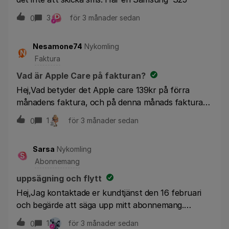
P
3
för 3 månader sedan
0
Nesamone74
Nykomling
N
Faktura
Vad är Apple Care på fakturan?
Hej,Vad betyder det Apple care 139kr på förra
månadens faktura, och på denna månads faktura
68,50kr …?????tack
1
för 3 månader sedan
0
Sarsa
Nykomling
S
Abonnemang
uppsägning och flytt
Hej,Jag kontaktade er kundtjänst den 16 februari
och begärde att säga upp mitt abonnemang.
Operatören informerade mig om att jag från och
1
för 3 månader sedan
0