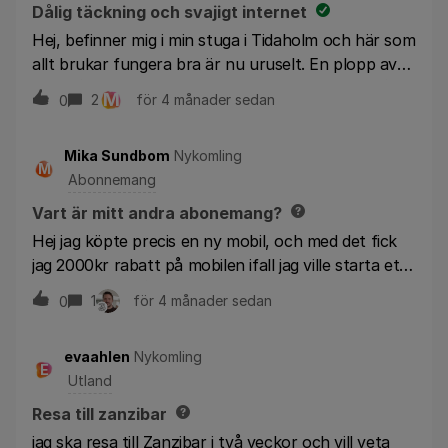
Dålig täckning och svajigt internet
Hej, befinner mig i min stuga i Tidaholm och här som
allt brukar fungera bra är nu uruselt. En plopp av
fyra på mobilen och internet är väldigt svajigt, går
M
2
för 4 månader sedan
0
inte alls att streama några program till tv.Vad har
hänt?
Mika Sundbom
Nykomling
M
Abonnemang
Vart är mitt andra abonemang?
Hej jag köpte precis en ny mobil, och med det fick
jag 2000kr rabatt på mobilen ifall jag ville starta ett
abonnemang på 3 med 3världen 25gb, med en
1
för 4 månader sedan
0
bindningstid på 12 månader. Problemet är att jag har
ingen aning hur jag aktiverar det abonnemanget.
evaahlen
Nykomling
Jag är redan kund på 3, eller min pappa är det oxh
E
Utland
har mig registrerad som barn med 3världen 25gb
sedan 2018. Innan jag gick igenom med betalningen
Resa till zanzibar
skrev jag in att jag redan var kund på 3 med mitt
jag ska resa till Zanzibar i två veckor och vill veta