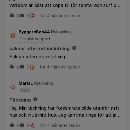
nummer, och att jag gärna vill behålla mitt
vad som är bäst att köpa till för samtal och surf på
telefonnummer. Jag delar bild på hur det såg ut.Nu
nuvarande abonnemang.
E
0
för 4 månader sedan
0
vet jag ej hur jag aktiverar det nya abonnemanget,
som jag skulle ha fått från Samsung och 3, för ta
över från min pappas abonnemang. Samtidigt som
ByggareBob44
Nykomling
B
jag betalade för detta så ändrade min pappa mitt
Teknisk support
abonnemang från 3 världen 25gn till 3 extra
saknar internetanslutning
användare (min syster har fortfarande 3 världen),
Saknar internetanslutning
så att vi båda inte skulle betala för samma
abonemang ggr2. På appen och sidan mitt 3 står
P
3
för 4 månader sedan
0
det att jag endast har 10mg I mitt abonnemang
(3extra användare). Vilket ä
MariaL
Nykomling
M
Mobil
Täckning
Hej, Min täckning har försämrats både utanför mitt
hus och inuti mitt hus. Jag kan inte ringa för att jag
inte har mobilnät. MariaL
M
0
för 4 månader sedan
0