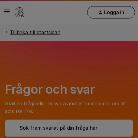
Logga in
Tillbaka till startsidan
Frågor och svar
Ställ en fråga eller besvara andras funderingar om allt
som rör Tre.