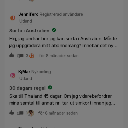
can't get it working. Do I need to have roaming on?
Will that cause extra charges to my account?
Jennifero
Registrerad användare
J
Utland
Surfa i Australien
Hej, jag undrar hur jag kan surfa i Australien. Måste
jag uppgradera mitt abonnemang? Innebär det ny
bindningstid? Kan ni hjälpa mig? [Redigerat] - Ämnet
Q
3
för 8 månader sedan
0
har flyttats till utland
KjMar
Nykomling
K
Utland
30 dagars regel
Ska till Thailand 45 dagar. Om jag vidarebefordrar
mina samtal till annat nr, tar ut simkort innan jag
lämnar Sverige och sätter tillbaka det när jag har 30
1
för 8 månader sedan
0
dagar kvar där. Fungerar detta?