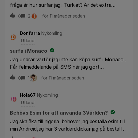
fråga är hur surfar jag i Turkiet? Är det extra
kostnader ? Kan man köpa till ngt så man kan
I
2
för 11 månader sedan
0
surfar fritt? Mvh Linn
Donfarra
Nykomling
D
Utland
surfa i Monaco
Jag undrar varför jag inte kan köpa surf i Monaco .
Får felmeddelande på SMS när jag gjort
beställningen ”Hej! Du har inte möjlighet att köpa
1
för 11 månader sedan
0
tjänsten. Hälsningar Tre [ID301]”
Hola67
Nykomling
H
Utland
Behövs Esim för att använda 3Världen?
Jag ska åka till nigeria .behöver jag beställa esim till
min Android.jag har 3 världen.klickar jag på beställa
esim så händer inget