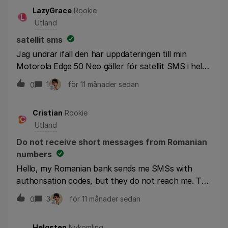
LazyGrace
Rookie
L
Utland
satellit sms
Jag undrar ifall den här uppdateringen till min
Motorola Edge 50 Neo gäller för satellit SMS i hela
världen. Mest ute efter att veta ifall det funkar ute
1
för 11 månader sedan
0
på Atlanten i en segelbåt.Jag vet att det tidigare har
gått att använda sig av mobilnät ute på havet, via
Cristian
Rookie
mobila master men stödjer mitt abbonemang via tre
C
Utland
funktionaliteten att kunna skicka sms via satellit ute
på havet?
Do not receive short messages from Romanian
numbers
Hello, my Romanian bank sends me SMSs with
authorisation codes, but they do not reach me. The
bank has done everything they could at their end,
3
för 11 månader sedan
0
resetting everything, please have a look at Tre side
as well. Many thanks!
Helgsten
Nykomling