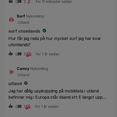
M
2
för 11 månader sedan
0
Surf
Nykomling
S
Utland
surf utomlands
Hur får jag reda på hur mycket surf jag har kvar
utomlands?
P
3
för 1 år sedan
0
Camry
Nykomling
C
Utland
utland
Jag har dålig uppkoppling på mobildata i utland
befinner mig i Europa står ibland ett E längst upp
där uppkopplingen streck visas annars en annan
P
1
för 1 år sedan
0
märklig figur vad är det för problem?