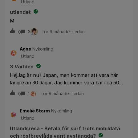
Utland
ordinarie telefon med Telia. Så kan omöjligt va nån
telefon inställning. Ringt 3-support flera gånger
utlandet
som sist sade att jag ska ringa operatören i
M
Panama…..Var i Kina för några veckor sedan o där
3
för 9 månader sedan
0
funkade det perfekt. Så denna resa har jag 3-
världen helt i onödan. Vad gör TRE åt detta?
Agne
Nykomling
A
Utland
3 Världen
HejJag är nu i Japan, men kommer att vara här
längre än 30 dagar. Jag kommer vara här i ca 50
dagar. Hur gör jag för att fortsätta med 3 Världen
Q
1
för 9 månader sedan
0
eller någon annan tjänst som 3 har. Så vi
fortfarande kan ha tillgång till internet, surf mm?
Emelie Storm
Nykomling
E
Utland
Utlandsresa - Betala för surf trots mobildata
och röstbrevlåda varit avstängda?