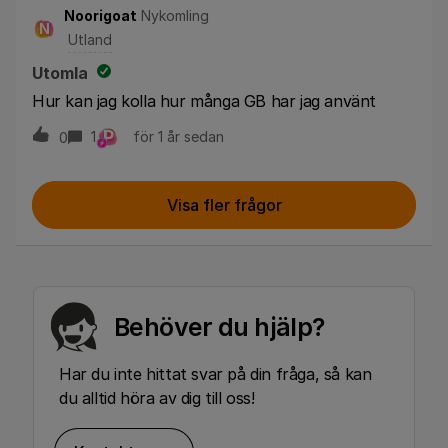
Noorigoat
Nykomling
N
Utland
Utomla
Hur kan jag kolla hur många GB har jag använt
P
1
för 1 år sedan
0
Visa fler frågor
Behöver du hjälp?
Har du inte hittat svar på din fråga, så kan
du alltid höra av dig till oss!