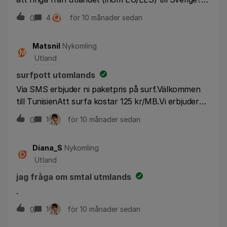
Tack på förhand!
Q
4
för 10 månader sedan
0
Matsnil
Nykomling
M
Utland
surfpott utomlands
Via SMS erbjuder ni paketpris på surf.Välkommen
till TunisienAtt surfa kostar 125 kr/MB.Vi erbjuder
också förmånliga paketpris på surf:3Surfpass 0,5
1
för 10 månader sedan
0
GB: 199 kr (SMS-kod: 500)3Surfpass 1 GB: 299 kr
(SMS-kod: 1000)Har försökt att aktivera
Diana_S
Nykomling
erbjudandet, får felmeddelande ”Hej! Du har inte
D
Utland
möjlighet att köpa tjänsten. Hälsningar Tre
[ID301]”Vad är det för fel?
jag fråga om smtal utmlands
.
1
för 10 månader sedan
0