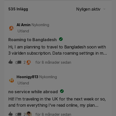
Nyligen aktiv
535 Inlägg
Al Amin
Nykomling
A
Utland
Roaming to Bangladesh
Hi, I am planning to travel to Bangladesh soon with
3 världen subscription. Data roaming settings in my
device is activated. Will I be able to use data in
A
2
för 8 månader sedan
0
Bangladesh like the way I do in Sweden without any
roaming charges?
Hoonigy813
Nykomling
H
Utland
no service while abroad
Hi!! I'm traveling in the UK for the next week or so,
and from everything I've read online, my plan
should allow me to use my service as usual, but I
2
för 8 månader sedan
0