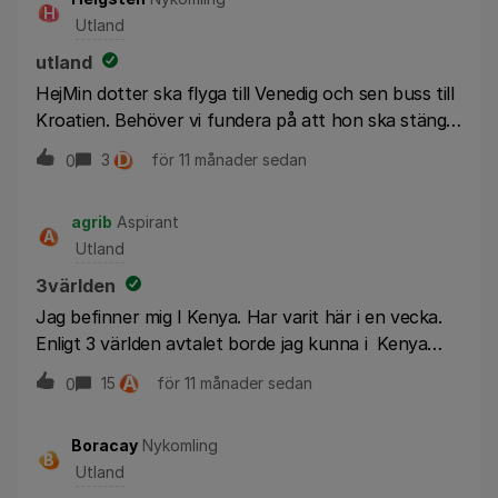
H
Utland
utland
HejMin dotter ska flyga till Venedig och sen buss till
Kroatien. Behöver vi fundera på att hon ska stänga
av data på vägen?
D
3
för 11 månader sedan
0
agrib
Aspirant
A
Utland
3världen
Jag befinner mig I Kenya. Har varit här i en vecka.
Enligt 3 världen avtalet borde jag kunna i Kenya
och tillbaka till Sverige som vanligt. Just nu kan jag
A
15
för 11 månader sedan
0
bara ringa inom Kenya men inte till Sverige.I
onsdags kunde jag ringa två samtal till Banken i
Boracay
Nykomling
Sverige. Sedan dess kan jag inte ringer mer till
B
Utland
Sverige. För det första jag kan inte höra om det