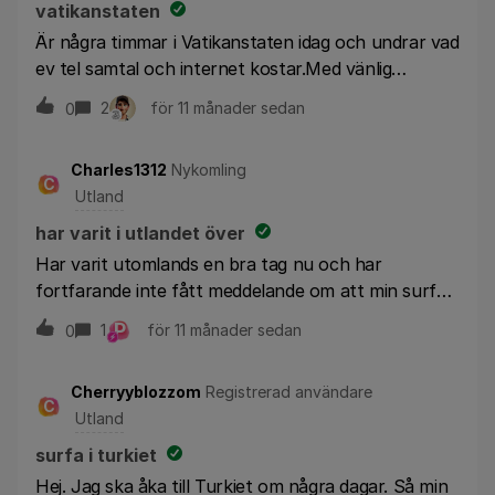
ringer till Sverige, det bara skramlar konstig ljud i
vatikanstaten
telefonen. För det andra den som jag ringer i Sverige
Är några timmar i Vatikanstaten idag och undrar vad
kan inte höra mig och det låter som jag är i
ev tel samtal och internet kostar.Med vänlig
havsbotten enligt beskrivning. För det tredje jag hör
hälsning, ANDERS
2
för 11 månader sedan
0
inget om den jag ringer har svarat men jag kan se i
skärmen att samtalet är svarat genom
tidsräkning. Jag har haft live chat från tre olika
Charles1312
Nykomling
C
anställda från Tel 3 har fått alla möjliga förslag.
Utland
Starta om telefonen, slå på Wifi samtal, slå på data
har varit i utlandet över
rosling, ta bort automatiskt nätverk anslutning. Har
Har varit utomlands en bra tag nu och har
försökt med förslag och problemet är kvar- JAG
fortfarande inte fått meddelande om att min surf
KAN INTE RINGA TILL SVERIGE. Jag fick ett
har uppfyllt vistelse tiden. Hur vet jag när det
nummer från Live chat + 46733333000-
P
1
för 11 månader sedan
0
händer?
intressanta nog d
Cherryyblozzom
Registrerad användare
C
Utland
surfa i turkiet
Hej. Jag ska åka till Turkiet om några dagar. Så min