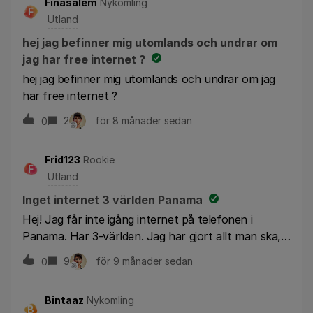
Finasalem
Nykomling
F
Utland
hej jag befinner mig utomlands och undrar om
jag har free internet ?
hej jag befinner mig utomlands och undrar om jag
har free internet ?
2
för 8 månader sedan
0
Frid123
Rookie
F
Utland
Inget internet 3 världen Panama
Hej! Jag får inte igång internet på telefonen i
Panama. Har 3-världen. Jag har gjort allt man ska,
startat om, nollställt närverk Iphone, flygplansläge
9
för 9 månader sedan
0
till o från. Reser alltid med två telefoner så gar en
med kontantkort Telia, som funkar med internet.
Bintaaz
Nykomling
Flyttat över simkortet o då funkar internet på min
B