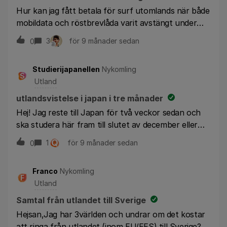
Hur kan jag fått betala för surf utomlands när både
mobildata och röstbrevlåda varit avstängt under
HELA resan???
3
för 9 månader sedan
0
Studierijapanellen
Nykomling
S
Utland
utlandsvistelse i japan i tre månader
Hej! Jag reste till Japan för två veckor sedan och
ska studera här fram till slutet av december eller
januari, det är inte helt bestämt ännu. För
Q
1
för 9 månader sedan
0
närvarande surfar jag som vanligt efter som mitt
abonnemang innehåller tredje världen surf i 30
Franco
Nykomling
dagar. Men vilken är sedan den bästa lösningen?
F
Utland
Finns det någon möjlighet att förlänga den här
tredje världen surfen månadsvis eller under en
Samtal från utlandet till Sverige
längre period? Hälsningar Ellen
Hejsan,Jag har 3världen och undrar om det kostar
att ringa från utlandet (inom EU/EES) till Sverige?