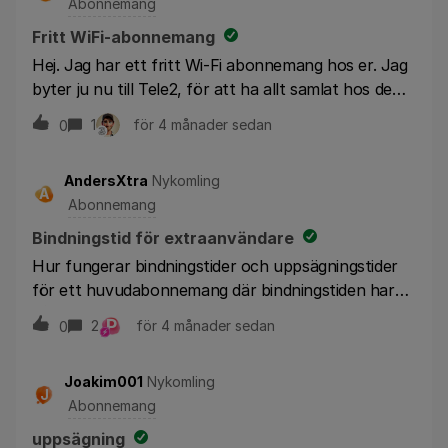
Abonnemang
Fritt WiFi-abonnemang
Hej. Jag har ett fritt Wi-Fi abonnemang hos er. Jag
byter ju nu till Tele2, för att ha allt samlat hos dem.
Jag har dock en telefon som jag betalar av hos er,
1
för 4 månader sedan
0
men också ett fristående Wi-Fi, vad händer med
det? Då det behövs hos min särbo. Med vänlig
AndersXtra
Nykomling
hälsning, Susanne
A
Abonnemang
Bindningstid för extraanvändare
Hur fungerar bindningstider och uppsägningstider
för ett huvudabonnemang där bindningstiden har
gått ut men en extraanvändare som anslöts
P
2
för 4 månader sedan
0
senare? och vad händer med extraanvändaren om
innehavaren av huvudabonnemanget säger upp
Joakim001
Nykomling
abonnemanget?
J
Abonnemang
uppsägning