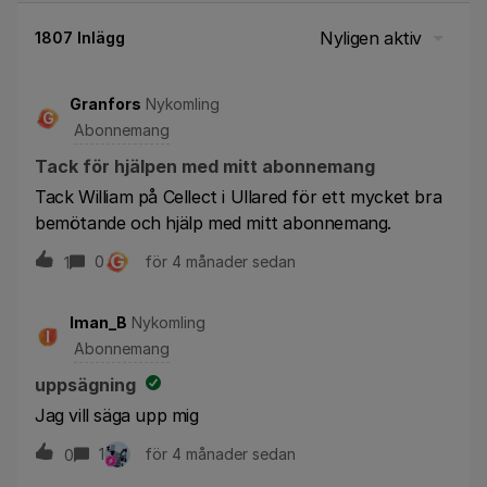
Nyligen aktiv
1807 Inlägg
Granfors
Nykomling
G
Abonnemang
Tack för hjälpen med mitt abonnemang
Tack William på Cellect i Ullared för ett mycket bra
bemötande och hjälp med mitt abonnemang.
G
0
för 4 månader sedan
1
Iman_B
Nykomling
I
Abonnemang
uppsägning
Jag vill säga upp mig
1
för 4 månader sedan
0