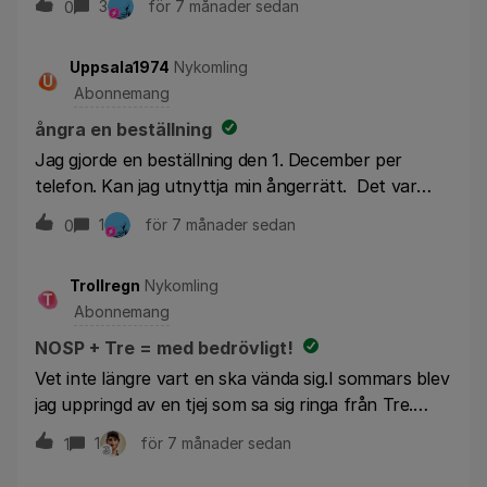
3
för 7 månader sedan
0
Uppsala1974
Nykomling
U
Abonnemang
ångra en beställning
Jag gjorde en beställning den 1. December per
telefon. Kan jag utnyttja min ångerrätt. Det var
abonnemang och telefon. Jag har inte fått
1
för 7 månader sedan
0
telefonen än. Den är på väg
Trollregn
Nykomling
T
Abonnemang
NOSP + Tre = med bedrövligt!
Vet inte längre vart en ska vända sig.I sommars blev
jag uppringd av en tjej som sa sig ringa från Tre.
Hon lobbade starkt för ett abonnemang som skulle
1
för 7 månader sedan
1
bli 300 kr billigare mot det jag har idag. Att mitt
nuvarande avtal löper ut i februari – 26 skulle inte