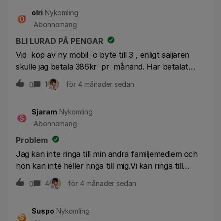
olri
Nykomling
O
Abonnemang
BLI LURAD PÅ PENGAR
Vid köp av ny mobil o byte till 3 , enligt säljaren
skulle jag betala 386kr pr månand. Har betalat
386kr o nu vid andra betalning är fakturan
1
för 4 månader sedan
0
611kr. Det är att lura mig på pengar, Hade Com
vic i många år tidigare det var billigare. Funderar
Sjaram
Nykomling
på att byta tillbaka till com vic ,Har haft detta
S
Abonnemang
abbonemang i två månader. Kan ni inte göra nått
bättre åt mig, så säger jag upp detta på en gång
Problem
.Tycker inte om att bli lurad.
Jag kan inte ringa till min andra familjemedlem och
hon kan inte heller ringa till mig.Vi kan ringa till
andra nummer, men inte till de nummer som ingår i
4
för 4 månader sedan
0
familjepaketet.
Suspo
Nykomling
S