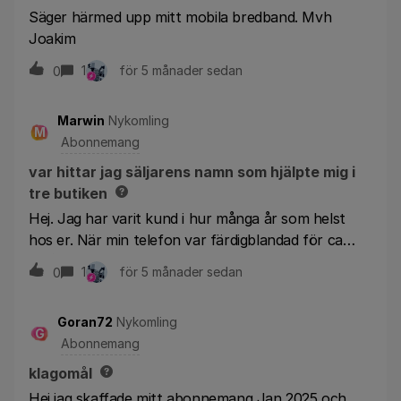
Säger härmed upp mitt mobila bredband. Mvh
Joakim
1
för 5 månader sedan
0
Marwin
Nykomling
M
Abonnemang
var hittar jag säljarens namn som hjälpte mig i
tre butiken
Hej. Jag har varit kund i hur många år som helst
hos er. När min telefon var färdigblandad för ca
6mån sedan och inga bindningstider fanns kvar gick
1
för 5 månader sedan
0
jag till butiken i Karlskrona. Fick då ett abonnemang
med med en extra användare och mobilt bredband
Goran72
Nykomling
(som jag haft i över 2år) för 540kr. Alltså bredband
G
Abonnemang
och ett telefonabonnemang med en extra
användare, inga telefoner på avbetalning. Det
klagomål
visade sig att fakturan har landat på 980 - 1100kr.
Hej jag skaffade mitt abonnemang Jan 2025 och