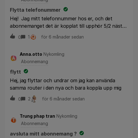
Flytta telefonummer
Hej! Jag mitt telefonnummer hos er, och det
abonnemanget det är kopplat till upphör 5/2 nästa
vecka och jag vill då flytta detta till vimla. Jag har
Q
1
för 6 månader sedan
0
försökt tillsammans med Vimla med
fullmaktblankett men ni nekar flytten. Varför?
Anna.otto
Nykomling
Och, vad kan jag göra för att göra flytten?
A
Abonnemang
flytt
Hej, jag flyttar och undrar om jag kan använda
samma router i den nya och bara koppla upp mig
2
för 6 månader sedan
0
Trung phap tran
Nykomling
T
Abonnemang
avsluta mitt abonnemang ?