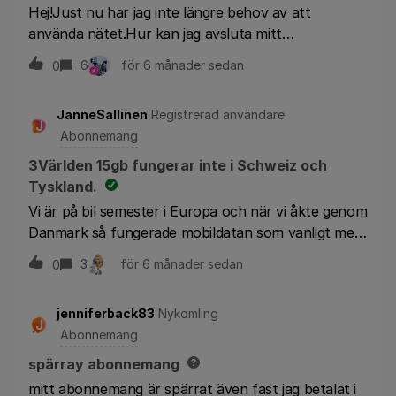
Hej!Just nu har jag inte längre behov av att
använda nätet.Hur kan jag avsluta mitt
abonnemang med månadsfaktura och byta till ett
6
för 6 månader sedan
0
billigare förbetalt paket/kontantkort?
JanneSallinen
Registrerad användare
J
Abonnemang
3Världen 15gb fungerar inte i Schweiz och
Tyskland.
Vi är på bil semester i Europa och när vi åkte genom
Danmark så fungerade mobildatan som vanligt men
senare i Tyskland och nu i Schweiz fungerar den
3
för 6 månader sedan
0
inte alls. Jag vill inte gärna ringa härifrån eftersom
jag är osäker på avgifter. Kan ni kolla upp varför det
jenniferback83
Nykomling
inte fungerar. Bara dryga 2 GB använt av 15gb. Kan
J
Abonnemang
det vara någon gammal inställning om 3dela som är
aktivt och stör? Sitter nu fast i ”hotell wi-fi
spärray abonnemang
fängelset”hör gärna av er så fort som möjligt.
mitt abonnemang är spärrat även fast jag betalat i