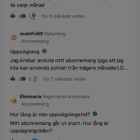
tis varje månad
1
för 6 månader sedan
0
molnFri69
Nykomling
M
Abonnemang
Uppsägning
Jag önskar avsluta mitt abonnemang (pga att jag
inte kan använda potten från tidigare månader).Det
är den sista i månaden idag. Betalar jag en
M
0
för 7 månader sedan
0
uppsägningsmånad eller inte? Kan jag skicka
uppsägning via mail, vilken är mailadressen?
Elinmaria
Registrerad användare
E
Abonnemang
Hur lång är min uppsägningstid?
Mitt abonnemang går ut snart. Hur lång är
uppsägningstiden?